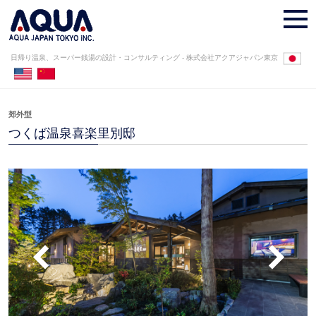
日帰り温泉、スーパー銭湯の設計・コンサルティング - 株式会社アクアジャパン東京
投
郊外型
稿
つくば温泉喜楽里別邸
日: