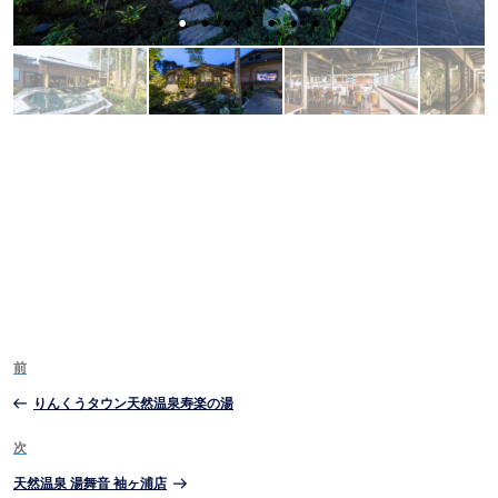
投
前
前
稿
の
りんくうタウン天然温泉寿楽の湯
投
ナ
稿
次
次
ビ
の
天然温泉 湯舞音 袖ヶ浦店
投