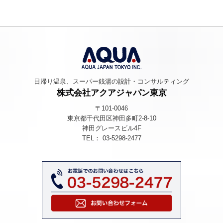
ゲ
稿
ー
シ
ョ
ン
日帰り温泉、スーパー銭湯の設計・コンサルティング
株式会社アクアジャパン東京
〒101-0046
東京都千代田区神田多町2-8-10
神田グレースビル4F
TEL： 03-5298-2477