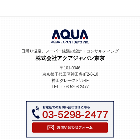
ゲ
稿
ー
シ
ョ
ン
日帰り温泉、スーパー銭湯の設計・コンサルティング
株式会社アクアジャパン東京
〒101-0046
東京都千代田区神田多町2-8-10
神田グレースビル4F
TEL： 03-5298-2477