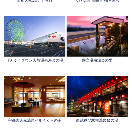
南柏天然温泉 すみれ
天然温泉 湯舞音 袖ヶ浦店
りんくうタウン天然温泉寿楽の湯
国立温泉湯楽の里
宇都宮天然温泉ベルさくらの湯
西武秩父駅前温泉祭の湯