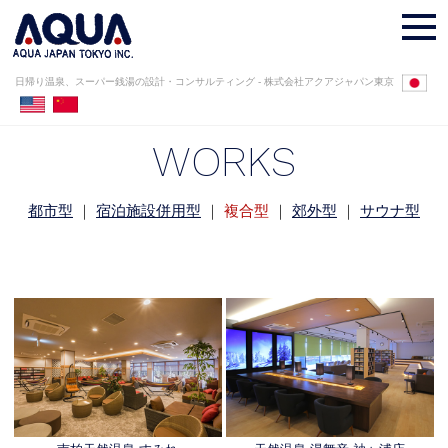
日帰り温泉、スーパー銭湯の設計・コンサルティング - 株式会社アクアジャパン東京
WORKS
都市型
｜
宿泊施設併用型
｜
複合型
｜
郊外型
｜
サウナ型